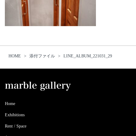
HOME
添付ファイル
LINE_ALBUM_221031_29
Home
Exhibitions
Rent / Space