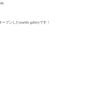
.06
オープンしたmarble galleryです！